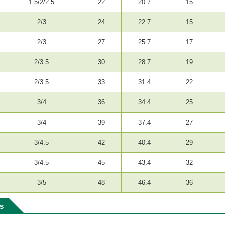
1.5/2/2.5
22
20.7
15
2/3
24
22.7
15
2/3
27
25.7
17
2/3.5
30
28.7
19
2/3.5
33
31.4
22
3/4
36
34.4
25
3/4
39
37.4
27
3/4.5
42
40.4
29
3/4.5
45
43.4
32
3/5
48
46.4
36
ls