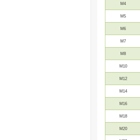
M4
M5
M6
M7
M8
M10
M12
M14
M16
M18
M20