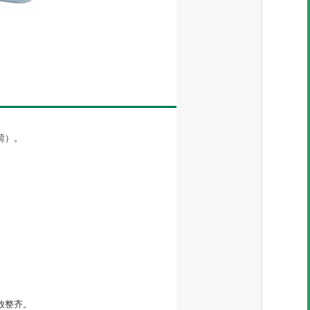
荷）。
。
放整齐。