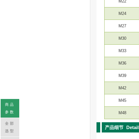
M22
M24
M27
M30
M33
M36
M39
M42
M45
商品
参数
M48
全部
产品细节
Detai
选型