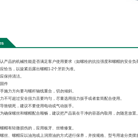
es
确认产品的机械性能是否满足客户使用要求（如螺栓的抗拉强度和螺帽的安全负
应恰当，以旋紧后露出螺帽1-2个牙距为准。
纹应保持清洁。
紧固件
扳手施力方向要与螺杆轴线重合，切勿倾斜。
用力不可超过安全扭力且要均匀，尽量选用扭力扳手或者套筒配合使用。
会导致锁死，建议不要使用电动或气动扳手。
，为确保螺丝和螺帽配合顺畅，建议把产品装在干净的容器内取用，勿随意放置
、螺帽有轻微损伤的，应用板牙、丝锥修复。
的螺丝、螺帽应以油泡或上润滑油的方式进行保养，并按规格、型号用途分类摆