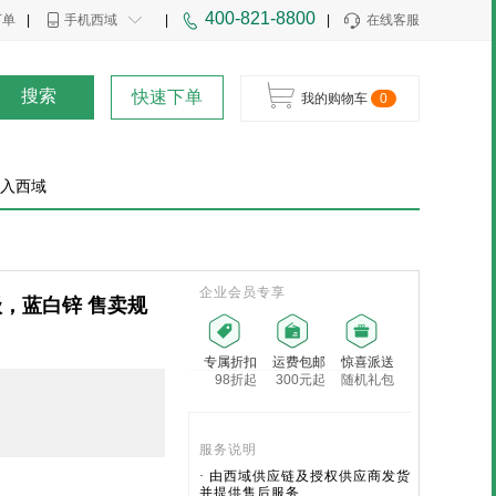
400-821-8800
下单
|
手机西域
|
|
在线客服
搜索
快速下单
我的购物车
0
入西域
企业会员专享
4级，蓝白锌 售卖规
专属折扣
运费包邮
惊喜派送
98折起
300元起
随机礼包
服务说明
· 由西域供应链及授权供应商发货
并提供售后服务