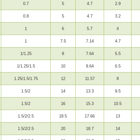
0.7
5
4.7
2.9
0.8
5
4.7
3.2
1
6
5.7
4
1
7.5
7.14
4.7
1/1.25
8
7.64
5.5
1/1.25/1.5
10
9.64
6.5
1.25/1.5/1.75
12
11.57
8
1.5/2
14
13.3
9.5
1.5/2
16
15.3
10.5
1.5/2/2.5
18.5
17.66
13
1.5/2/2.5
20
18.7
14