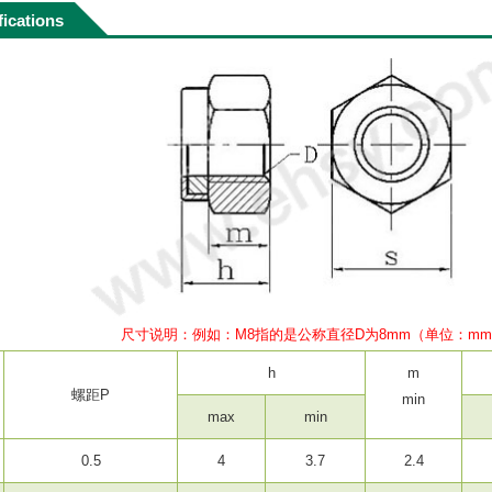
fications
尺寸说明：例如：M8指的是公称直径D为8mm（单位：m
h
m
螺距P
min
max
min
0.5
4
3.7
2.4