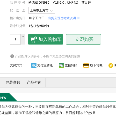
品牌型号
：
哈德威 DIN985，M18-2.0，碳钢4级，蓝白锌
配送至
：
上海市上海市
预计出货日
：
10个工作日
出货及送达时效说明 >>
最小订货量
：
1包(1包=50个)
+
加入购物车
立即购买
-
产品图片仅供参考，不能作为您选型购买的依据
支付方式：
支付宝转账
微信转账
线下转账
包装参数
产品咨询
view
为锁紧螺母的一种，主要用在有动载荷的工作场合，相对于普通螺母只依靠
尼龙垫圈，增加了螺栓和螺母之间的摩擦力，从而起到防松的效果