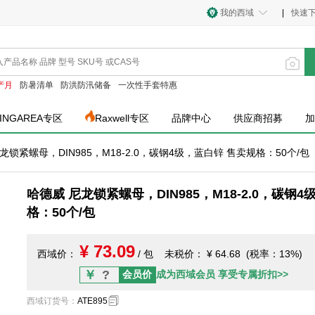
我的西域
|
快速
产月
防暑清单
防洪防汛储备
一次性手套特惠
INGAREA专区
Raxwell专区
品牌中心
供应商招募
加
龙锁紧螺母，DIN985，M18-2.0，碳钢4级，蓝白锌 售卖规格：50个/包
哈德威 尼龙锁紧螺母，DIN985，M18-2.0，碳钢
格：50个/包
¥ 73.09
西域价：
/ 包
未税价：
¥ 64.68 (税率：13%)
￥
?
会员价
成为西域会员 享受专属折扣>>
西域订货号
：
ATE895