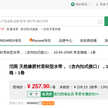
我的西域
|
快速
产月
防暑清单
防洪防汛储备
一次性手套特惠
INGAREA专区
Raxwell专区
品牌中心
供应商招募
加
衬里轻型水带，（含内扣式接口），10-65-25NR 售卖规格：1卷
沱雨 天然橡胶衬里轻型水带，（含内扣式接口），10-6
格：1卷
¥ 257.90
西域价：
/ 卷
未税价：
¥ 228.23 (税率：13%
￥
?
会员价
成为西域会员 享受专属折扣>>
西域订货号
：
ARM400
优选现货