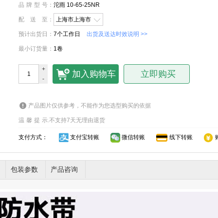
品牌型号
：
沱雨 10-65-25NR
配送至
：
上海市上海市
预计出货日
：
7个工作日
出货及送达时效说明 >>
最小订货量
：
1卷
+
加入购物车
立即购买
-
产品图片仅供参考，不能作为您选型购买的依据
温馨提示
.
不支持7天无理由退货
支付方式：
支付宝转账
微信转账
线下转账
包装参数
产品咨询