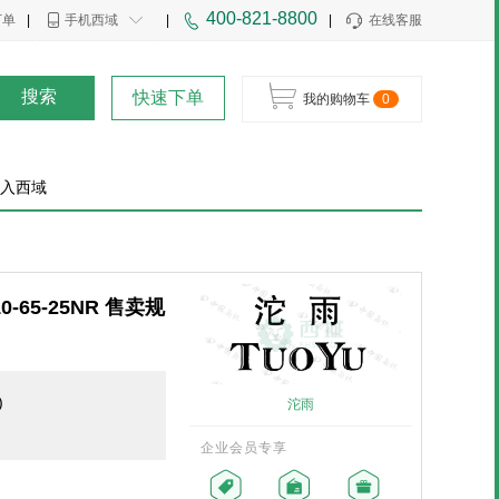
400-821-8800
下单
|
手机西域
|
|
在线客服
搜索
快速下单
我的购物车
0
入西域
5-25NR 售卖规
)
沱雨
企业会员专享