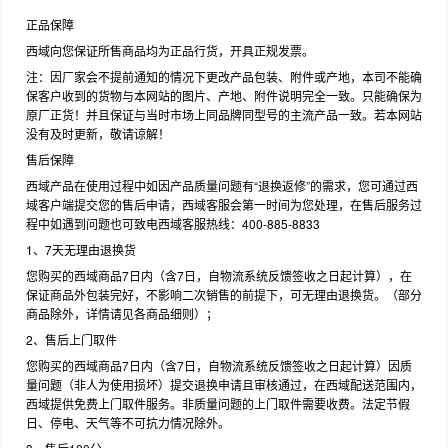
正品保障
西域向您保证所售商品均为正品行货，开具正规发票。
注：因厂家会不提前通知的情况下更改产品包装、附件或产地，本司不能确
保客户收到的货物与本网站的图片、产地、附件说明完全一致。只能确保为
原厂正货！并且保证与当时市场上同品牌同型号的主流产品一致。若本网站
没有及时更新，敬请谅解！
售后保障
西域产品在使用过程中如因产品质量问题有“退换返修”的需求，您可通过西
域客户端提交您的售后申请，西域客服会第一时间为您处理，在售后服务过
程中如遇到问题也可致电西域客服热线：400-885-8833
1、7天无理由退换货
您购买的西域商品7日内（含7日，自物流系统反馈签收之日起计算），在
保证商品外包装完好，不影响二次销售的前提下，可无理由退换货。（部分
商品除外，详情请见各商品细则）；
2、售后上门取件
您购买的西域商品7日内（含7日，自物流系统反馈签收之日起计算）因质
量问题（非人为使用损坏）提交退换申请且审核通过，在西域配送范围内，
西域提供免费上门取件服务。非质量问题的上门取件需要收费。法定节假
日、停电、天气等不可抗力情况除外。