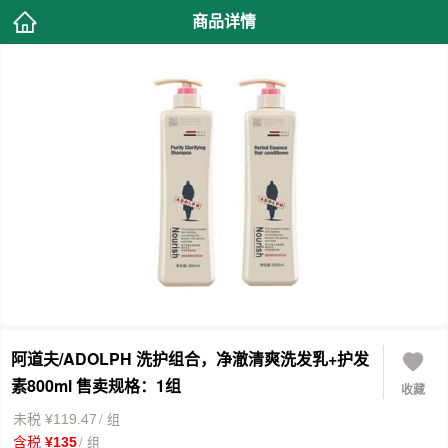
商品详情
阿道夫/ADOLPH 洗护组合，净澈清爽洗发乳+护发
素800ml 售卖规格：1组
收藏
/ 组
未税 ¥119.47
/ 组
含税 ¥135