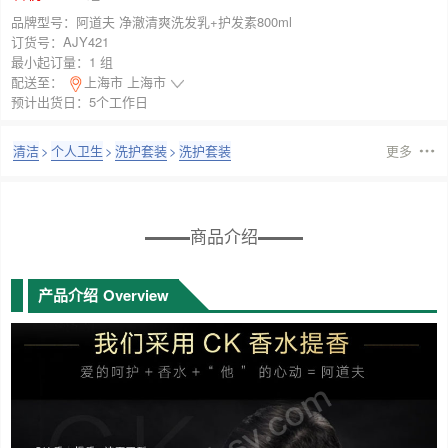
品牌型号：
阿道夫 净澈清爽洗发乳+护发素800ml
订货号：
AJY421
最小起订量：
1 组
配送至：
上海市 上海市
预计出货日：5个工作日
清洁
>
个人卫生
>
洗护套装
>
洗护套装
更多
商品介绍
产品介绍
Overview