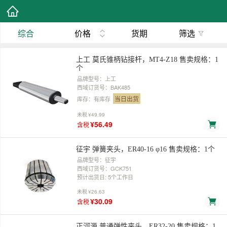
综合
价格
货期
筛选
上工 莫氏锥柄钻接杆，MT4-Z18 售卖规格：1
个
品牌型号：上工
西域订货号：BAK485
当日出货
库存：有库存
未税
¥49.99
¥56.49
含税
征宇 弹簧夹头，ER40-16 φ16 售卖规格：1个
品牌型号：征宇
西域订货号：GCK751
预计出货日: 5个工作日
未税
¥26.63
¥30.09
含税
正河源 普通弹性夹头，ER32-20 售卖规格：1