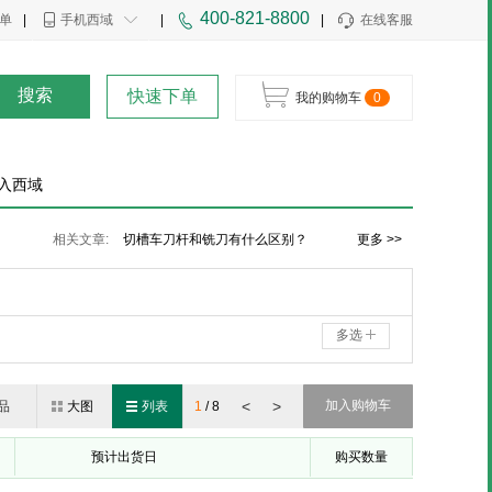
400-821-8800
单
|
手机西域
|
|
在线客服
搜索
快速下单
我的购物车
0
入西域
新型切槽车刀杆结构及应用
相关文章:
切槽车刀杆和铣刀有什么区别？
更多 >>
内孔车刀杆：车床刀具内孔车刀介绍
多选
<
>
加入购物车
品
大图
列表
1
/
8
预计出货日
购买数量