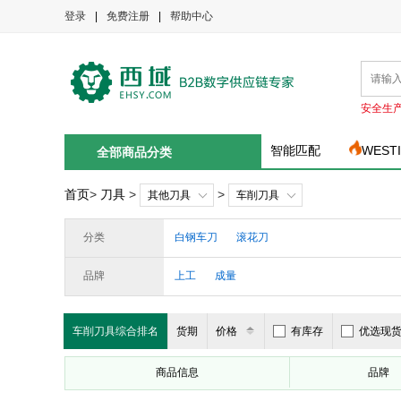
登录
|
免费注册
|
帮助中心
安全生
智能匹配
WEST
全部商品分类
首页
>
刀具
>
>
其他刀具
车削刀具
分类
白钢车刀
滚花刀
品牌
上工
成量
车削刀具综合排名
货期
价格
有库存
优选现
商品信息
品牌