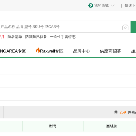
我的西域
|
快速下
产月
防暑清单
防洪防汛储备
一次性手套特惠
INGAREA专区
Raxwell专区
品牌中心
供应商招募
加
货
共
259
件商
型号
西域价