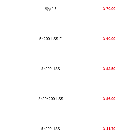
网纹1.5
¥ 70.90
5×200 HSS-E
¥ 60.99
8×200 HSS
¥ 83.59
2×20×200 HSS
¥ 86.99
5×200 HSS
¥ 41.79