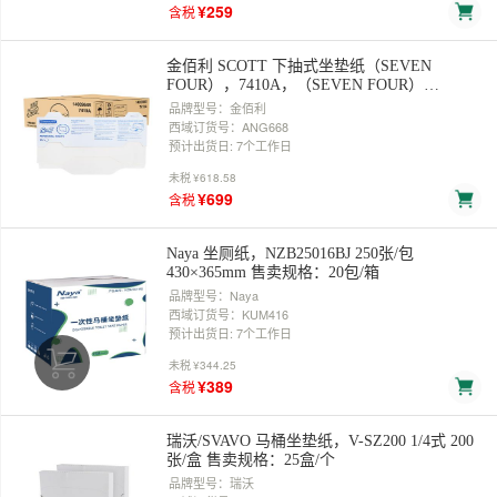
¥259
含税
金佰利 SCOTT 下抽式坐垫纸（SEVEN
FOUR），7410A，（SEVEN FOUR）
38.5×26.5×3CM 125张/包 售卖规格：24包/箱
品牌型号：金佰利
西域订货号：ANG668
预计出货日: 7个工作日
未税
¥618.58
¥699
含税
Naya 坐厕纸，NZB25016BJ 250张/包
430×365mm 售卖规格：20包/箱
品牌型号：Naya
西域订货号：KUM416
预计出货日: 7个工作日
未税
¥344.25
¥389
含税
瑞沃/SVAVO 马桶坐垫纸，V-SZ200 1/4式 200
张/盒 售卖规格：25盒/个
品牌型号：瑞沃