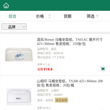
综合
价格
货期
筛选
品牌
清风/Breeze 马桶坐垫纸，TS01AC 展开尺寸
425×360mm 售卖规格：250张/包
品牌型号：清风
西域订货号：KEP019
预计出货日: 7个工作日
未税
¥17.61
¥19.9
含税
心相印 马桶坐垫纸，TS200 425×360mm 200
张/包 售卖规格：20包/箱
品牌型号：心相印
西域订货号：JKA057
当日出货
库存：有库存
未税
¥229.2