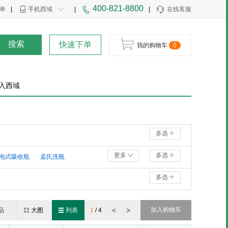
400-821-8800
单
|
手机西域
|
|
在线客服
搜索
快速下单
我的购物车
0
入西域
多选
更多
多选
泡式吸收瓶
孟氏洗瓶
多选
<
>
加入购物车
品
大图
列表
1
/
4