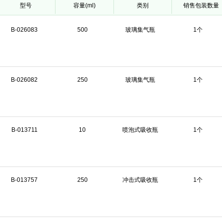
型号
容量(ml)
类别
销售包装数量
B-026083
500
玻璃集气瓶
1个
B-026082
250
玻璃集气瓶
1个
B-013711
10
喷泡式吸收瓶
1个
B-013757
250
冲击式吸收瓶
1个