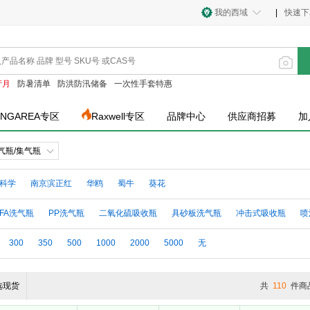
我的西域
|
快速下
产月
防暑清单
防洪防汛储备
一次性手套特惠
INGAREA专区
Raxwell专区
品牌中心
供应商招募
加
气瓶/集气瓶
科学
南京滨正红
华鸥
蜀牛
葵花
PFA洗气瓶
PP洗气瓶
二氧化硫吸收瓶
具砂板洗气瓶
冲击式吸收瓶
喷
300
350
500
1000
2000
5000
无
选现货
共
110
件商