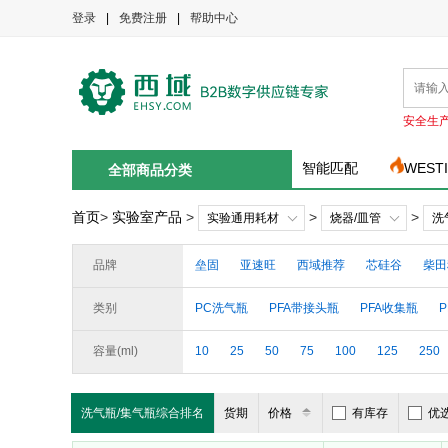
登录
|
免费注册
|
帮助中心
安全生
智能匹配
WEST
全部商品分类
首页
>
实验室产品
>
>
>
实验通用耗材
烧器/皿管
洗
品牌
垒固
亚速旺
西域推荐
芯硅谷
柴田
类别
PC洗气瓶
PFA带接头瓶
PFA收集瓶
洗气瓶头子
玻璃洗气瓶
玻璃集气瓶
容量(ml)
10
25
50
75
100
125
250
洗气瓶/集气瓶综合排名
货期
价格
有库存
优