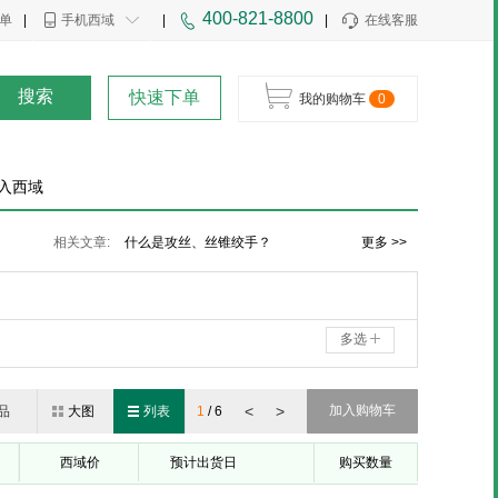
400-821-8800
单
|
手机西域
|
|
在线客服
搜索
快速下单
我的购物车
0
入西域
丝锥板牙套装规格和用途
相关文章:
什么是攻丝、丝锥绞手？
更多 >>
机用丝锥与手用丝锥
多选
<
>
加入购物车
品
大图
列表
1
/
6
西域价
预计出货日
购买数量