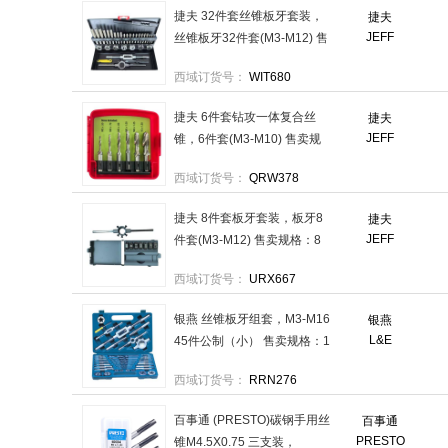
捷夫 32件套丝锥板牙套装，
捷夫
JEFF
丝锥板牙32件套(M3-M12) 售
卖规格：32件/套
西域订货号：
WIT680
捷夫 6件套钻攻一体复合丝
捷夫
JEFF
锥，6件套(M3-M10) 售卖规
格：6件/套
西域订货号：
QRW378
捷夫 8件套板牙套装，板牙8
捷夫
JEFF
件套(M3-M12) 售卖规格：8
件/套
西域订货号：
URX667
银燕 丝锥板牙组套，M3-M16
银燕
L&E
45件公制（小） 售卖规格：1
套
西域订货号：
RRN276
百事通 (PRESTO)碳钢手用丝
百事通
PRESTO
锥M4.5X0.75 三支装，