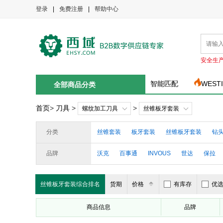
登录
|
免费注册
|
帮助中心
安全生
智能匹配
WEST
全部商品分类
首页
>
刀具
>
>
螺纹加工刀具
丝锥板牙套装
分类
丝锥套装
板牙套装
丝锥板牙套装
钻
品牌
沃克
百事通
INVOUS
世达
保拉
丝锥板牙套装综合排名
货期
价格
有库存
优
商品信息
品牌