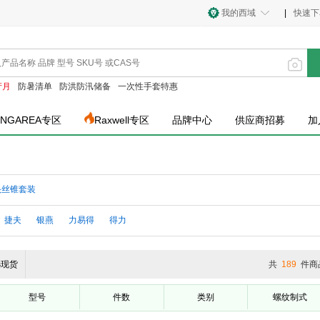
我的西域
|
快速下
产月
防暑清单
防洪防汛储备
一次性手套特惠
INGAREA专区
Raxwell专区
品牌中心
供应商招募
加
头丝锥套装
捷夫
银燕
力易得
得力
选现货
共
189
件商
型号
件数
类别
螺纹制式