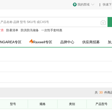
我的西域
|
快速下
产月
防暑清单
防洪防汛储备
一次性手套特惠
INGAREA专区
Raxwell专区
品牌中心
供应商招募
加
共
30
件商
型号
规格
类别
产品型号