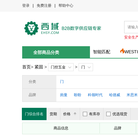
登录
|
免费注册
|
帮助中心
安全生
智能匹配
WEST
全部商品分类
首页
>
紧固
>
>
门控五金
门
分类
门
品牌
崮曼
盼盼
科领时代
哈德威
米思米
门综合排名
货期
价格
有库存
优选现货
商品信息
品牌