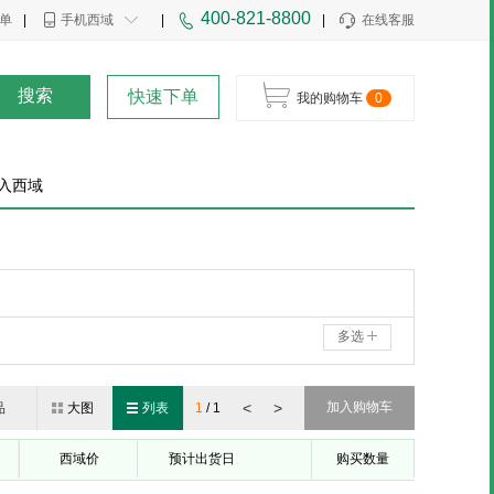
400-821-8800
单
|
手机西域
|
|
在线客服
搜索
快速下单
我的购物车
0
入西域
多选
<
>
加入购物车
品
大图
列表
1
/
1
西域价
预计出货日
购买数量