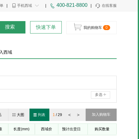
400-821-8800
单
|
手机西域
|
|
在线客服
搜索
快速下单
我的购物车
0
入西域
多选
<
>
加入购物车
品
大图
列表
1
/
29
准
长度(mm)
西域价
预计出货日
购买数量