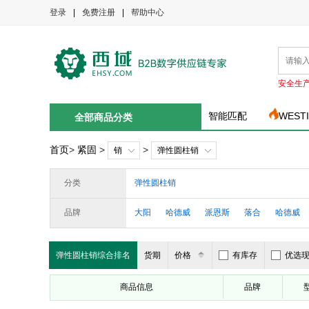
登录
|
免费注册
|
帮助中心
安全生
智能匹配
WEST
全部商品分类
首页
>
紧固
>
>
销
弹性圆柱销
分类
弹性圆柱销
品牌
大阳
哈德威
派恩斯
落合
哈德威
弹性圆柱销综合排名
货期
价格
有库存
优选
商品信息
品牌