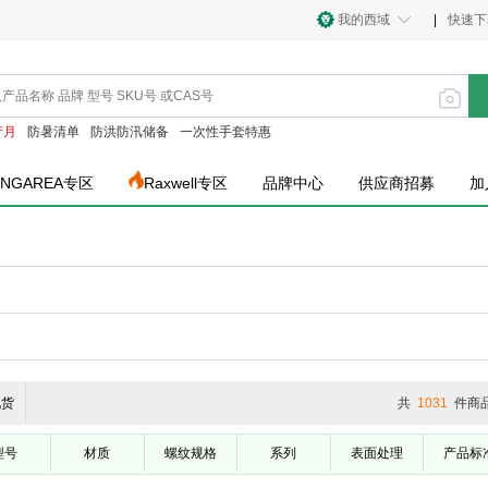
我的西域
|
快速下
产月
防暑清单
防洪防汛储备
一次性手套特惠
INGAREA专区
Raxwell专区
品牌中心
供应商招募
加
现货
共
1031
件商
型号
材质
螺纹规格
系列
表面处理
产品标