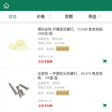
综合
价格
货期
筛选
博科丝特 开槽滚花螺钉，153348 售卖规格：
1000支/袋
品牌型号：博科丝特
西域订货号：AUY085
当日出货
库存：有库存
未税
¥273.45
¥309
含税
法思特 一字圆柱头机螺钉，101474 售卖规
格：150盒/盒
品牌型号：法思特
西域订货号：AUA698
当日出货
库存：有库存
未税
¥96.46
¥109
含税