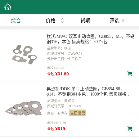
综合
价格
货期
筛选
镁沃/MWO 双耳止动垫圈，GB855，M5，不锈
钢316，本色 售卖规格：50个/包
品牌型号：镁沃
西域订货号：GWW824
预计出货日: 7个工作日
未税
¥28.22
¥31.89
含税
典点扣/DDK 单耳止动垫圈，GB854-88，
φ14，不锈钢304本色，1000个包 售卖规格：1
包
品牌型号：典点扣
西域订货号：CUQ665
当日出货
库存：有库存
未税
¥547.79
¥619
含税