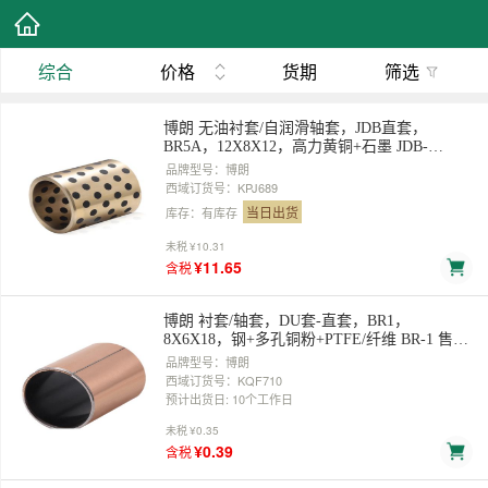
综合
价格
货期
筛选
博朗 无油衬套/自润滑轴套，JDB直套，
BR5A，12X8X12，高力黄铜+石墨 JDB-
081212， 售卖规格：1个
品牌型号：博朗
西域订货号：KPJ689
当日出货
库存：有库存
未税
¥10.31
¥11.65
含税
博朗 衬套/轴套，DU套-直套，BR1，
8X6X18，钢+多孔铜粉+PTFE/纤维 BR-1 售卖
规格：1个
品牌型号：博朗
西域订货号：KQF710
预计出货日: 10个工作日
未税
¥0.35
¥0.39
含税