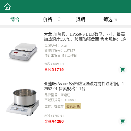
综合
价格
货期
筛选
大龙 加热板，HP550-S LED数显，7寸，最高
加热温度550℃，玻璃陶瓷盘面 售卖规格：1台
品牌型号：大龙
西域订货号：LUT877
预计出货日: 5个工作日
未税
¥1521.24
¥1719
含税
亚速旺/Asone 经济型恒温磁力搅拌油浴锅，1-
2952-01 售卖规格：1台
品牌型号：亚速旺
西域订货号：BEU589
调仓出货
库存：有库存
未税
¥3787.61
¥4280
含税