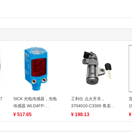
7
SICK 光电传感器，光电
工利仕 点火开关，
传感器 WLD4FP-
3704010-C3300 售卖规
1
313111A0ZZZ 售卖规
格：1件
¥ 517.65
¥ 198.13
¥
格：1个