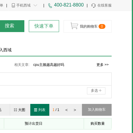
400-821-8800
单
|
手机西域
|
|
在线客服
搜索
快速下单
我的购物车
0
入西域
cpu主频越高越好吗还是越低越好
相关文章:
cpu主频越高越好吗
更多 >>
cpu主频是什么？cpu主频越高越好吗？
多选
<
>
加入购物车
品
大图
列表
1
/
1
预计出货日
购买数量