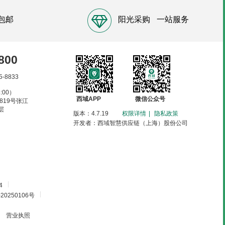
包邮
阳光采购
一站服务
800
5-8833
:00）
西域APP
微信公众号
819号张江
层
版本：4.7.19
权限详情
|
隐私政策
开发者：西域智慧供应链（上海）股份公司
|
4
|
250106号
营业执照