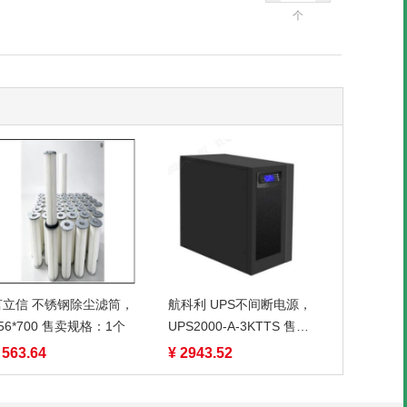
个
言立信 不锈钢除尘滤筒，
航科利 UPS不间断电源，
56*700 售卖规格：1个
UPS2000-A-3KTTS 售卖
规格：1台
 563.64
¥ 2943.52