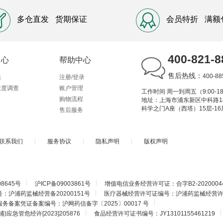
多仓直发
货期保证
会员特折
满额
400-821-8
中心
帮助中心
售后热线：
400-88
题
注册/登录
意度调查
账户管理
工作时间 周一到周五（9:00-18
购物流程
地址：上海市浦东新区中科路1
科学之门A座（西塔）15层-16
售后服务
联系我们
|
服务协议
|
隐私声明
|
版权声明
|
|
08645号
沪ICP备09003861号
增值电信业务经营许可证：合字B2-2020004
|
沪浦药监械经营备20200151号
医疗器械经营许可证编号：沪浦药监械经营许20
|
备案凭证备案编号：沪网药信备字〔2025〕00017 号
|
|
应急管危经许[2023]205876
食品经营许可证书编号：JY13101155461219