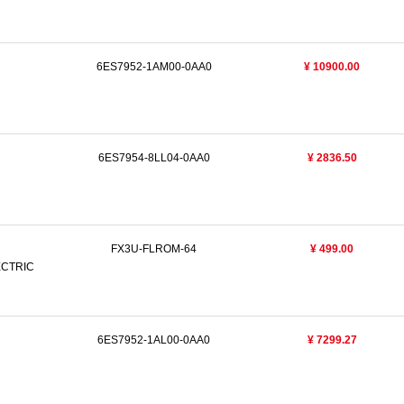
6ES7952-1AM00-0AA0
¥ 10900.00
6ES7954-8LL04-0AA0
¥ 2836.50
FX3U-FLROM-64
¥ 499.00
ECTRIC
6ES7952-1AL00-0AA0
¥ 7299.27