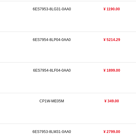
6ES7953-8LG31-0AA0
¥ 1190.00
6ES7954-8LP04-0AA0
¥ 5214.29
6ES7954-8LF04-0AA0
¥ 1899.00
CP1W-ME05M
¥ 349.00
6ES7953-8LM31-0AA0
¥ 2799.00