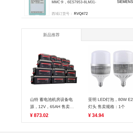
SIEMENS
MMC卡，6ES7953-8LM31-
0AA0 售卖规格：1个
西域订货号：
RVQ472
新品推荐
山特 蓄电池机房设备电
亚明 LED灯泡，80W E2
源，12V，65AH 售卖规
灯头 售卖规格：1个
格：1块
¥ 873.02
¥ 34.94