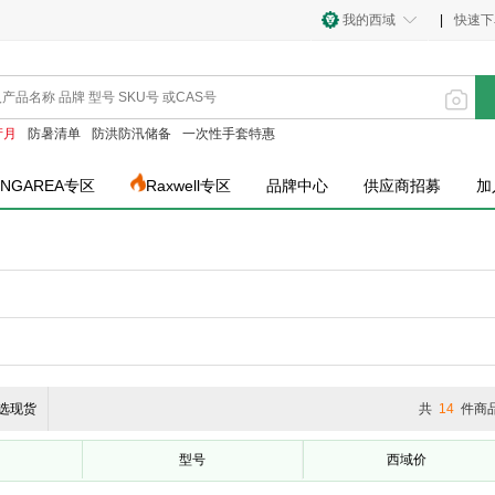
我的西域
|
快速下
产月
防暑清单
防洪防汛储备
一次性手套特惠
INGAREA专区
Raxwell专区
品牌中心
供应商招募
加
选现货
共
14
件商
型号
西域价