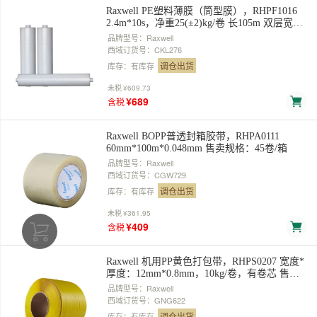
Raxwell PE塑料薄膜（筒型膜），RHPF1016
2.4m*10s，净重25(±2)kg/卷 长105m 双层宽
1.2m 展开单层宽2.4m 对折卷装 售卖规格：1
品牌型号：Raxwell
卷
西域订货号：CKL276
调仓出货
库存：有库存
未税
¥609.73
¥689
含税
Raxwell BOPP普透封箱胶带，RHPA0111
60mm*100m*0.048mm 售卖规格：45卷/箱
品牌型号：Raxwell
西域订货号：CGW729
调仓出货
库存：有库存
未税
¥361.95
¥409
含税
Raxwell 机用PP黄色打包带，RHPS0207 宽度*
厚度：12mm*0.8mm，10kg/卷，有卷芯 售卖
规格：1卷
品牌型号：Raxwell
西域订货号：GNG622
调仓出货
库存：有库存