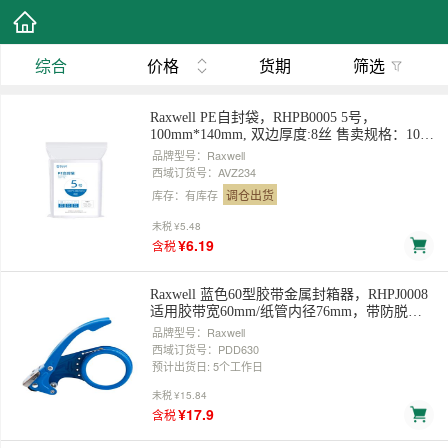
综合
价格
货期
筛选
Raxwell PE自封袋，RHPB0005 5号，
100mm*140mm, 双边厚度:8丝 售卖规格：100
个/包
品牌型号：Raxwell
西域订货号：AVZ234
调仓出货
库存：有库存
未税
¥5.48
¥6.19
含税
Raxwell 蓝色60型胶带金属封箱器，RHPJ0008
适用胶带宽60mm/纸管内径76mm，带防脱倒
刺 售卖规格：1个
品牌型号：Raxwell
西域订货号：PDD630
预计出货日: 5个工作日
未税
¥15.84
¥17.9
含税