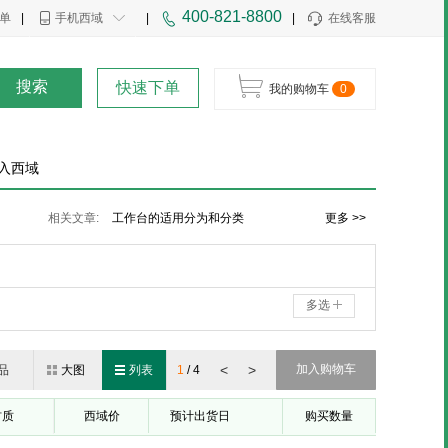
400-821-8800
单
|
手机西域
|
|
在线客服
搜索
快速下单
我的购物车
0
入西域
用普通角尺校正镗床工作台与导轨垂直度
相关文章:
工作台的适用分为和分类
更多 >>
中国大型铸造机床工作台的发展之路（附图）
多选
<
>
加入购物车
品
大图
列表
1
/
4
材质
西域价
预计出货日
购买数量