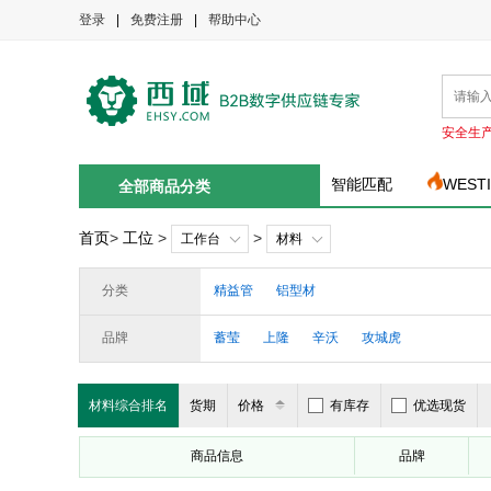
登录
|
免费注册
|
帮助中心
安全生
智能匹配
WEST
全部商品分类
首页
>
工位
>
>
工作台
材料
分类
精益管
铝型材
品牌
蓄莹
上隆
辛沃
攻城虎
材料综合排名
货期
价格
有库存
优选现货
商品信息
品牌