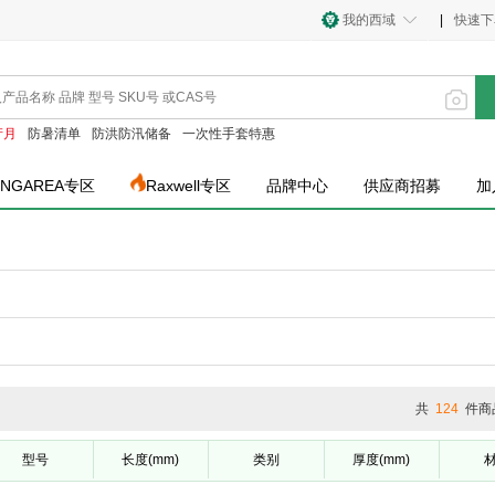
我的西域
|
快速下
产月
防暑清单
防洪防汛储备
一次性手套特惠
INGAREA专区
Raxwell专区
品牌中心
供应商招募
加
共
124
件商
型号
长度(mm)
类别
厚度(mm)