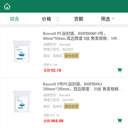
综合
价格
货期
筛选
Raxwell PE自封袋，RHPB0000 0号，
40mm*60mm,双边厚度:8丝 售卖规格：100个/
包
品牌型号：Raxwell
西域订货号：AVZ229
调仓出货
库存：有库存
未税
¥1.94
¥2.19
含税
Raxwell 9号PE自封袋，RHPB0061
200mm*280mm，双边厚度：20丝 售卖规格：
100个/包
品牌型号：Raxwell
西域订货号：GNY357
调仓出货
库存：有库存
未税
¥57.16
¥64.59
含税