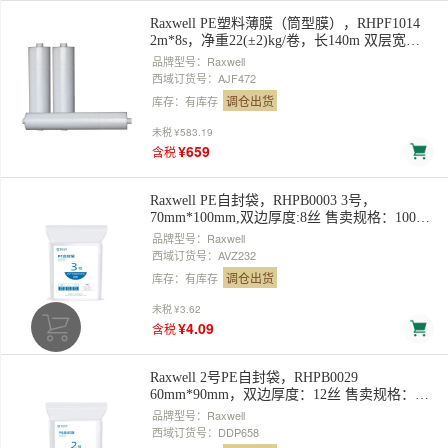
Raxwell PE塑料薄膜（筒型膜），RHPF1014
2m*8s，净重22(±2)kg/卷，长140m 双层宽
1m，展开单层宽2米，对折卷装 售卖规格：1
品牌型号：Raxwell
卷
西域订货号：AJF472
调仓出货
库存：有库存
未税
¥583.19
¥659
含税
Raxwell PE自封袋，RHPB0003 3号，
70mm*100mm,双边厚度:8丝 售卖规格：100个/
包
品牌型号：Raxwell
西域订货号：AVZ232
调仓出货
库存：有库存
未税
¥3.62
¥4.09
含税
Raxwell 2号PE自封袋，RHPB0029
60mm*90mm，双边厚度：12丝 售卖规格：
100个/包
品牌型号：Raxwell
西域订货号：DDP658