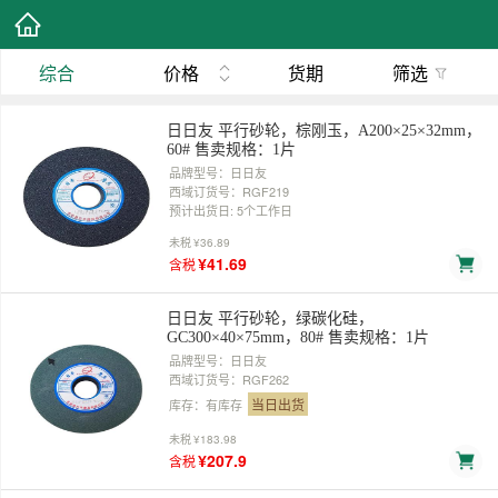
综合
价格
货期
筛选
日日友 平行砂轮，棕刚玉，A200×25×32mm，
60# 售卖规格：1片
品牌型号：日日友
西域订货号：RGF219
预计出货日: 5个工作日
未税
¥36.89
¥41.69
含税
日日友 平行砂轮，绿碳化硅，
GC300×40×75mm，80# 售卖规格：1片
品牌型号：日日友
西域订货号：RGF262
当日出货
库存：有库存
未税
¥183.98
¥207.9
含税