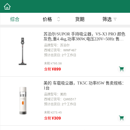
综合
价格
货期
筛选
苏泊尔/SUPOR 手持吸尘器，VS-X3 PRO 颜色
灰色,重4.4kg,功率380W,电压220V~50Hz 售卖
规格：1台
品牌型号：苏泊尔
西域订货号：WWF467
预计出货日: 2个工作日
未税
¥795.58
¥899
含税
美的 车载吸尘器，TK5C 功率85W 售卖规格：
1台
品牌型号：美的
西域订货号：QWS517
预计出货日: 2个工作日
未税
¥273.45
¥309
含税