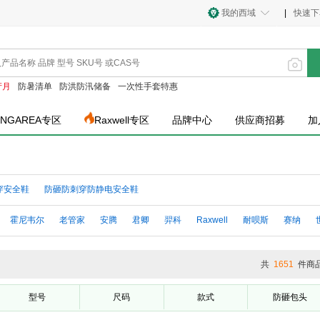
我的西域
|
快速下
产月
防暑清单
防洪防汛储备
一次性手套特惠
INGAREA专区
Raxwell专区
品牌中心
供应商招募
加
穿安全鞋
防砸防刺穿防静电安全鞋
霍尼韦尔
老管家
安腾
君卿
羿科
Raxwell
耐呗斯
赛纳
添盾
古伊萨
安邦
成楷科技
功成狮
赛固
君御
翰洋洁净
谋
共
1651
件商
型号
尺码
款式
防砸包头