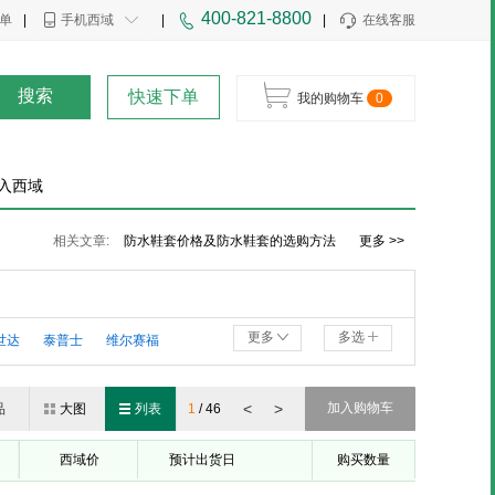
400-821-8800
单
|
手机西域
|
|
在线客服
搜索
快速下单
我的购物车
0
入西域
绝缘靴价格及绝缘靴购买及使用注意事项
相关文章:
防水鞋套价格及防水鞋套的选购方法
更多 >>
安全鞋的作用及安全鞋的保养方法
更多
多选
世达
泰普士
维尔赛福
福
韦路堡
星固
雨林军
<
>
加入购物车
品
大图
列表
1
/
46
西域价
预计出货日
购买数量