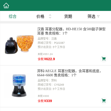
综合
价格
货期
筛选
汉盾 耳塞分配器，HD-HE150 含500副子弹型
耳塞 售卖规格：1个
品牌型号：汉盾
西域订货号：PQG087
预计出货日: 5个工作日
未税
¥551.24
¥622.9
含税
羿科/AEGLE 耳塞分配器，含耳塞和底座，
6644+6600 售卖规格：1个
品牌型号：羿科
西域订货号：CYS249
预计出货日: 5个工作日
未税
¥300
¥339
含税