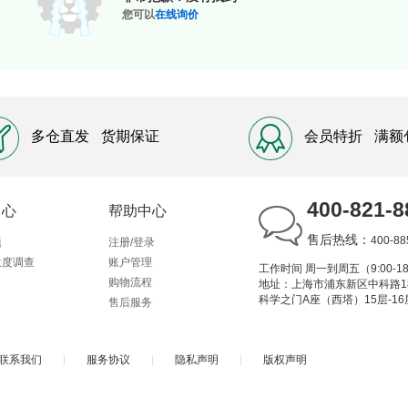
您可以
在线询价
多仓直发
货期保证
会员特折
满额
400-821-8
中心
帮助中心
售后热线：
400-88
题
注册/登录
意度调查
账户管理
工作时间 周一到周五（9:00-18
购物流程
地址：上海市浦东新区中科路1
科学之门A座（西塔）15层-16
售后服务
联系我们
|
服务协议
|
隐私声明
|
版权声明