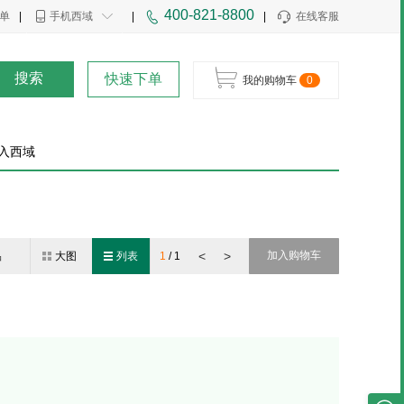
400-821-8800
单
|
手机西域
|
|
在线客服
搜索
快速下单
我的购物车
0
入西域
<
>
加入购物车
品
大图
列表
1
/
1