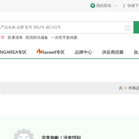
我的西域
|
快速下
产月
防暑清单
防洪防汛储备
一次性手套特惠
INGAREA专区
Raxwell专区
品牌中心
供应商招募
加
货
共
0
件商
非常抱歉！没有找到