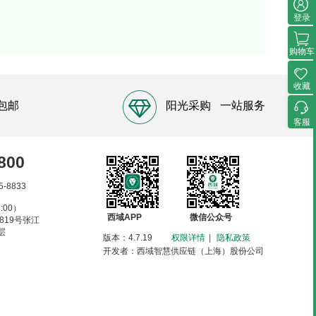
登录
购物车
收藏
包邮
阳光采购
一站服务
客服
800
5-8833
:00）
西域APP
微信公众号
819号张江
层
版本：4.7.19
权限详情
|
隐私政策
开发者：西域智慧供应链（上海）股份公司