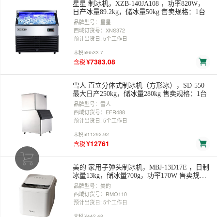
星星 制冰机，XZB-140JA108 ，功率820W，
日产冰量89.2kg，储冰量50kg 售卖规格：1台
品牌型号：星星
西域订货号：XNS372
预计出货日: 5个工作日
未税
¥6533.7
¥7383.08
含税
雪人 直立分体式制冰机（方形冰），SD-550
最大日产250kg，储冰量280kg 售卖规格：1台
品牌型号：雪人
西域订货号：EFR488
预计出货日: 5个工作日
未税
¥11292.92
¥12761
含税
美的 家用子弹头制冰机，MBJ-13D17E ，日制
冰量13kg，储冰量700g，功率170W 售卖规
格：1台
品牌型号：美的
西域订货号：RMO110
预计出货日: 5个工作日
未税
¥442.48