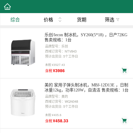
综合
价格
货期
筛选
乐创/lecon 制冰机，SY260(5*18) ，日产72KG
售卖规格：1台
品牌型号：乐创
西域订货号：NTV843
预计出货日: 5个工作日
未税
¥3527.43
¥3986
含税
美的 家用子弹头制冰机，MBJ-12D13E ，日制
冰量12kg，功率120W，自清洁 售卖规格：1台
品牌型号：美的
西域订货号：WQN048
预计出货日: 5个工作日
未税
¥405.6
¥458.33
含税