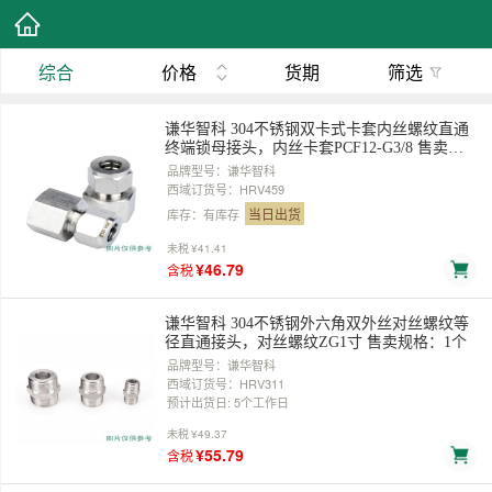
综合
价格
货期
筛选
谦华智科 304不锈钢双卡式卡套内丝螺纹直通
终端锁母接头，内丝卡套PCF12-G3/8 售卖规
格：1个
品牌型号：谦华智科
西域订货号：HRV459
当日出货
库存：有库存
未税
¥41.41
¥46.79
含税
谦华智科 304不锈钢外六角双外丝对丝螺纹等
径直通接头，对丝螺纹ZG1寸 售卖规格：1个
品牌型号：谦华智科
西域订货号：HRV311
预计出货日: 5个工作日
未税
¥49.37
¥55.79
含税