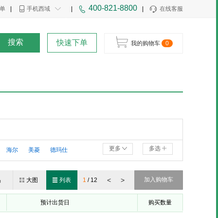
400-821-8800
单
|
手机西域
|
|
在线客服
搜索
快速下单
我的购物车
0
更多
多选
海尔
美菱
德玛仕
世纪丰源
集米
京势
<
>
加入购物车
品
大图
列表
1
/
12
预计出货日
购买数量