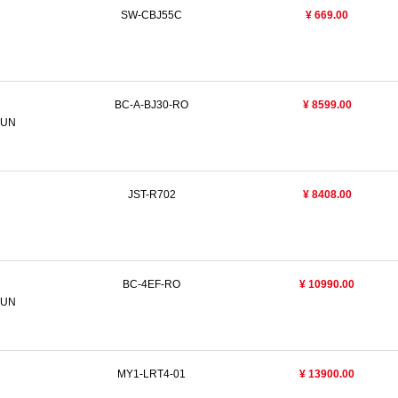
SW-CBJ55C
¥ 669.00
BC-A-BJ30-RO
¥ 8599.00
HUN
JST-R702
¥ 8408.00
BC-4EF-RO
¥ 10990.00
HUN
MY1-LRT4-01
¥ 13900.00