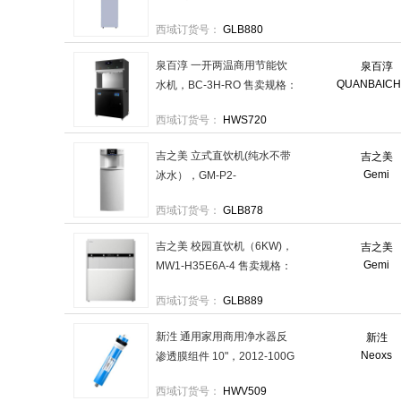
水），MY1-LRT4-01 售卖规
西域订货号：
GLB880
格：1台
泉百淳 一开两温商用节能饮
泉百淳
QUANBAIC
水机，BC-3H-RO 售卖规格：
1台
西域订货号：
HWS720
吉之美 立式直饮机(纯水不带
吉之美
Gemi
冰水），GM-P2-
H12AE（RO） 售卖规格：1
西域订货号：
GLB878
台
吉之美 校园直饮机（6KW)，
吉之美
Gemi
MW1-H35E6A-4 售卖规格：
1台
西域订货号：
GLB889
新泩 通用家用商用净水器反
新泩
Neoxs
渗透膜组件 10"，2012-100G
售卖规格：1根
西域订货号：
HWV509