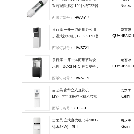
Neoxs
置弱碱性滤芯 10" 快接T33弱
碱，XS-KT3310-J 售卖规
西域订货号：
HWV517
格：1根
泉百淳 一开一纯商用办公用
泉百淳
QUANBAIC
步进式饮水机，BC-2K-RO 售
卖规格：1台
西域订货号：
HWS721
泉百淳 一开一温商用节能饮
泉百淳
QUANBAIC
水机，BC-2H-RO 售卖规格：
1台
西域订货号：
HWS719
吉之美 豪华立式直饮机
吉之美
Gemi
MY2（带100G纯水机不带冰
水），MY2-LRC1-01 售卖规
西域订货号：
GLB881
格：1台
吉之美 立式直饮机（带400G
吉之美
Gemi
纯水3KW)，BL1-
40E3A（RO） 售卖规格：1