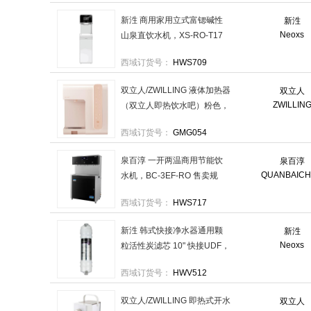
新泩 商用家用立式富锶碱性
新泩
Neoxs
山泉直饮水机，XS-RO-T17
售卖规格：1台
西域订货号：
HWS709
双立人/ZWILLING 液体加热器
双立人
ZWILLIN
（双立人即热饮水吧）粉色，
ZWS2000 售卖规格：1台
西域订货号：
GMG054
泉百淳 一开两温商用节能饮
泉百淳
QUANBAIC
水机，BC-3EF-RO 售卖规
格：1台
西域订货号：
HWS717
新泩 韩式快接净水器通用颗
新泩
Neoxs
粒活性炭滤芯 10" 快接UDF，
XS-KUDF10-500 售卖规格：
西域订货号：
HWV512
1根
双立人/ZWILLING 即热式开水
双立人