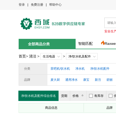
登录
|
免费注册
|
帮助中心
安全生
智能匹配
Raxwe
全部商品分类
首页
>
清洁
>
>
生活电器
净/饮水机及配件
分类
茶吧机/饮水机
净水机
净/饮水机配件
品牌
麦大厨
通用净水
康宝
新泩
碧丽
愉升
松下
奥克斯
智水源
本源
净/饮水机及配件综合排名
货期
价格
有库存
商品信息
品牌