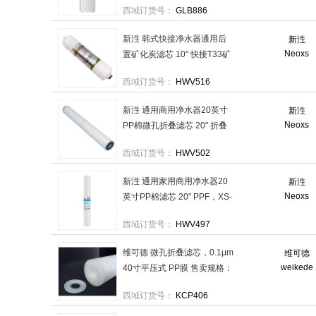
西域订货号：
GLB886
台
新泩 韩式快接净水器通用后
新泩
Neoxs
置矿化炭滤芯 10" 快接T33矿
化，XS-KT3310-SI 售卖规
西域订货号：
HWV516
格：1根
新泩 通用商用净水器20英寸
新泩
Neoxs
PP棉微孔折叠滤芯 20" 折叠
0.1μm，XS-PP20-010 售卖
西域订货号：
HWV502
规格：1根
新泩 通用家用商用净水器20
新泩
Neoxs
英寸PP棉滤芯 20" PPF，XS-
PP20-100 售卖规格：1根
西域订货号：
HWV497
维可德 微孔折叠滤芯，0.1μm
维可德
weikede
40寸平压式 PP膜 售卖规格：
1个
西域订货号：
KCP406