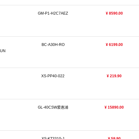
GM-P1-H2C7AEZ
¥ 8590.00
BC-A30H-RO
¥ 6199.00
HUN
XS-PP40-022
¥ 219.90
GL-40CSW爱惠浦
¥ 15890.00
XS-KT3310-J
¥ 59.90