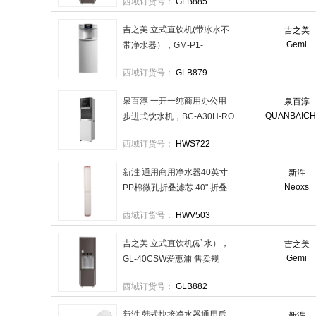
西域订货号：
GLB885
吉之美 立式直饮机(带冰水不
吉之美
Gemi
带净水器），GM-P1-
H2C7AEZ 售卖规格：1台
西域订货号：
GLB879
泉百淳 一开一纯商用办公用
泉百淳
QUANBAIC
步进式饮水机，BC-A30H-RO
售卖规格：1台
西域订货号：
HWS722
新泩 通用商用净水器40英寸
新泩
Neoxs
PP棉微孔折叠滤芯 40" 折叠
0.22μm，XS-PP40-022 售卖
西域订货号：
HWV503
规格：1根
吉之美 立式直饮机(矿水），
吉之美
Gemi
GL-40CSW爱惠浦 售卖规
格：1台
西域订货号：
GLB882
新泩 韩式快接净水器通用后
新泩