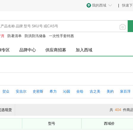
我的西域
|
快速下
产月
防暑清单
防洪防汛储备
一次性手套特惠
ll专区
品牌中心
供应商招募
加入西域
贺众
安吉尔
史密斯
希力
沁园
全给
吉之美
美的
泉百淳
双立人
双枪
水保康
维可德
荣事达
苏泊尔
莱克
九阳
西屋
优选现货
共
404
件商
型号
西域价