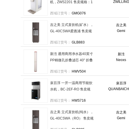
ZWILLIN
机，ZWS2201 售卖规格：1
台
西域订货号：
GMG076
吉之美 立式直饮机(矿水），
吉之美
Gemi
GL-40CSWA爱惠浦 售卖规
格：1台
西域订货号：
GLB883
新泩 通用商用净水器40英寸
新泩
Neoxs
PP棉微孔折叠滤芯 40" 折叠
0.1μm，XS-PP40-010 售卖
西域订货号：
HWV504
规格：1根
泉百淳 一开一温商用节能饮
泉百淳
QUANBAIC
水机，BC-2EF-RO 售卖规
格：1台
西域订货号：
HWS716
吉之美 立式直饮机(纯水），
吉之美
Gemi
GL-40CSWA（RO） 售卖规
格：1台