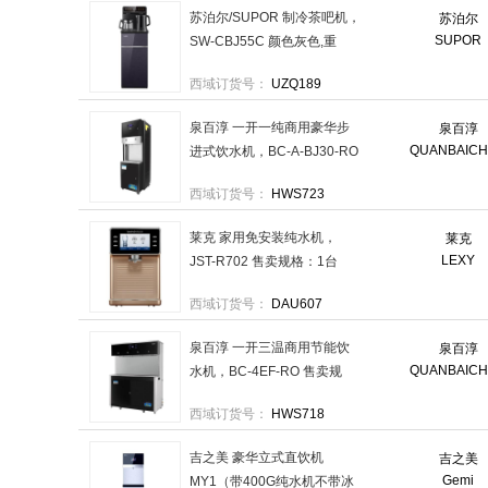
苏泊尔/SUPOR 制冷茶吧机，
苏泊尔
SUPOR
SW-CBJ55C 颜色灰色,重
11.5kg,功率1200W,电压
西域订货号：
UZQ189
220V~50Hz 售卖规格：1台
泉百淳 一开一纯商用豪华步
泉百淳
QUANBAIC
进式饮水机，BC-A-BJ30-RO
售卖规格：1台
西域订货号：
HWS723
莱克 家用免安装纯水机，
莱克
LEXY
JST-R702 售卖规格：1台
西域订货号：
DAU607
泉百淳 一开三温商用节能饮
泉百淳
QUANBAIC
水机，BC-4EF-RO 售卖规
格：1台
西域订货号：
HWS718
吉之美 豪华立式直饮机
吉之美
Gemi
MY1（带400G纯水机不带冰