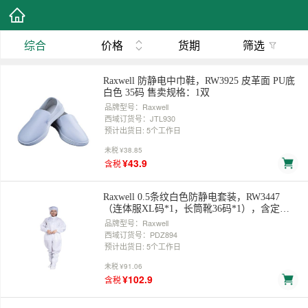
综合
价格
货期
筛选
Raxwell 防静电中巾鞋，RW3925 皮革面 PU底
白色 35码 售卖规格：1双
品牌型号：Raxwell
西域订货号：JTL930
预计出货日: 5个工作日
未税
¥38.85
¥43.9
含税
Raxwell 0.5条纹白色防静电套装，RW3447
（连体服XL码*1，长筒靴36码*1），含定制
logo 售卖规格：1套
品牌型号：Raxwell
西域订货号：PDZ894
预计出货日: 5个工作日
未税
¥91.06
¥102.9
含税