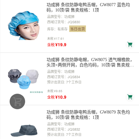
功成狮 条纹防静电鸭舌帽，GW8077 蓝色均
码，10顶/袋 售卖规格：1顶
品牌型号：功成狮
西域订货号：JQS830
当日出货
库存：有库存
未税
¥17.61
¥19.9
含税
功成狮 条纹防静电帽，GW8075 透气帽檐款，
头顶+两侧开网，白色均码，10顶/袋 售卖规
格：1顶
品牌型号：功成狮
西域订货号：JQS834
预计出货日: 7个工作日
未税
¥9.65
¥10.9
含税
功成狮 条纹防静电鸭舌帽，GW8079 灰色均
码，10顶/袋 售卖规格：1顶
品牌型号：功成狮
西域订货号：JQS832
预计出货日: 7个工作日