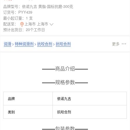
品牌型号：
依诺九吉 黄脂-国标抗磨-300克
订货号：
PYY439
最小起订量：
1 支
配送至：
上海市 上海市
预计出货日：20个工作日
润滑
>
特种润滑剂
>
抗咬合剂
>
抗咬合剂
更多
商品介绍
规格参数
品牌
依诺九吉
类别
抗咬合剂
包装参数