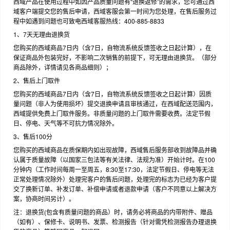
西域产品在使用过程中如因产品质量问题有“退换返修”的需求，您可通过西
域客户端提交您的售后申请，西域客服会第一时间为您处理，在售后服务过
程中如遇到问题也可致电西域客服热线：400-885-8833
1、7天无理由退换货
您购买的西域商品7日内（含7日，自物流系统反馈签收之日起计算），在
保证商品外包装完好，不影响二次销售的前提下，可无理由退换货。（部分
商品除外，详情请见各商品细则）；
2、售后上门取件
您购买的西域商品7日内（含7日，自物流系统反馈签收之日起计算）因质
量问题（非人为使用损坏）提交退换申请且审核通过，在西域配送范围内，
西域提供免费上门取件服务。非质量问题的上门取件需要收费。法定节假
日、停电、天气等不可抗力情况除外。
3、售后100分
您购买的西域商品在质保期内如出现故障，西域售后服务部收到故障品并确
认属于质量故障（以国家三包法等有关法律、法规为准）开始计时。在100
分钟内（工作时间每周一至周五，8:30至17:30，法定节假日、停电等无法
正常处理情况除外）处理完客户的售后问题，处理完的标志为已经为客户提
交了换新订单、补发订单、补偿申请或者退款申请（客户不同意以上解决方
案，协商时间另计）。
注：退换货(包含有质量问题的商品）时，请务必将商品的内带附件、赠品
（如有）、保修卡、说明书、发票、检测报告（针对需凭检测报告办理退换