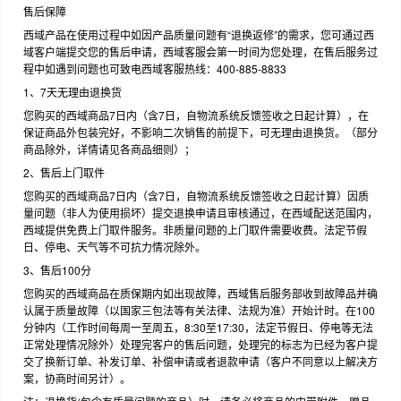
售后保障
西域产品在使用过程中如因产品质量问题有“退换返修”的需求，您可通过西
域客户端提交您的售后申请，西域客服会第一时间为您处理，在售后服务过
程中如遇到问题也可致电西域客服热线：400-885-8833
1、7天无理由退换货
您购买的西域商品7日内（含7日，自物流系统反馈签收之日起计算），在
保证商品外包装完好，不影响二次销售的前提下，可无理由退换货。（部分
商品除外，详情请见各商品细则）；
2、售后上门取件
您购买的西域商品7日内（含7日，自物流系统反馈签收之日起计算）因质
量问题（非人为使用损坏）提交退换申请且审核通过，在西域配送范围内，
西域提供免费上门取件服务。非质量问题的上门取件需要收费。法定节假
日、停电、天气等不可抗力情况除外。
3、售后100分
您购买的西域商品在质保期内如出现故障，西域售后服务部收到故障品并确
认属于质量故障（以国家三包法等有关法律、法规为准）开始计时。在100
分钟内（工作时间每周一至周五，8:30至17:30，法定节假日、停电等无法
正常处理情况除外）处理完客户的售后问题，处理完的标志为已经为客户提
交了换新订单、补发订单、补偿申请或者退款申请（客户不同意以上解决方
案，协商时间另计）。