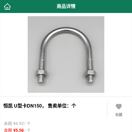
商品详情
恒凯 U型卡DN150， 售卖单位：个
收藏
/ 个
未税 ¥4.92
/ 个
含税 ¥5.56