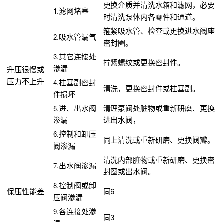
更换介质并清洗水箱和滤网，必要
1.滤网堵塞
时清洗泵体内各零件和通道。
箍紧吸水管、检查或更换进水阀座
2.吸水管漏气
密封圈。
3.其它连接处
拧紧螺纹或更换密封件。
渗漏
升压很慢或
压力不上升
4.柱塞副密封
清洗，更换密封件或柱塞副。
件损坏
5.进、出水阀
清理泵阀处脏物或重新研磨、更换
渗漏
进出水阀，
6.控制和卸压
同上清洗或重新研磨、更换阀瓣。
阀渗漏
清洗内部脏物或重新研磨、更换密
7.出水阀渗漏
封圈或出水阀。
8.控制阀或卸
保压性能差
同6
压阀渗漏
9.各连接处渗
同3