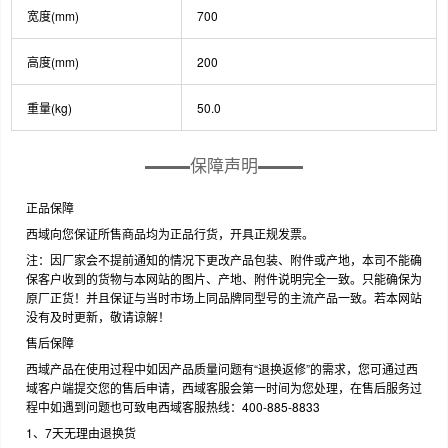
宽度(mm)
700
高度(mm)
200
重量(kg)
50.0
保障声明
正品保障
西域向您保证所售商品均为正品行货，开具正规发票。
注：因厂家会不提前通知的情况下更改产品包装、附件或产地，本司不能确
保客户收到的货物与本网站的图片、产地、附件说明完全一致。只能确保为
原厂正货！并且保证与当时市场上同品牌同型号的主流产品一致。若本网站
没有及时更新，敬请谅解！
售后保障
西域产品在使用过程中如因产品质量问题有“退换返修”的需求，您可通过西
域客户端提交您的售后申请，西域客服会第一时间为您处理，在售后服务过
程中如遇到问题也可致电西域客服热线：400-885-8833
1、7天无理由退换货