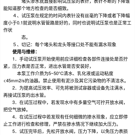
堵头渗水就直接影响试压泵的表针，表针不断的下降谁
能知道那个地方检查的是否细致。
４、试压泵在规定的时间内表针没有丝毫的下降或者下降幅
度小于0.1就说明水管管路是好的，同时也说明试压泵也是正常工
作状
态。
５、切记：每个堵头和龙头等接口处不能有漏水现象
使用与维修：
1．手动试压泵开始使用前应详细检查各部件连接处是否拧
紧，压力表是否正常，进出水管是否安装好，
本泵工作介质为5~50°C清水、乳化液或运动粘度
<45mm2/s的油器。禁止使用有泥沙及其它污染物的不清洁水。
2．为提高试压效率、可先将被测试容器或设备先注满水，
再接试压泵的出水管。
3．在试压过程中，若发现水中有多量空气可拧开放水阀，
把空气放掉。
4．在试压过程中若发现有任何细微的掺水现象，应立即停
止工作进行检查和修理，严禁在掺水情况下继续加大压力。
5．试压完毕后，先松开放水阀，压力下降，以免压力表损