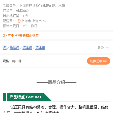
品牌型号：
上海世环 SSY-15MPa 配小水箱
订货号：
AMX069
最小起订量：
1 台
配送至：
上海市 上海市
预计出货日：7个工作日
不支持7天无理由退货
泵
>
高压泵
>
试压泵
>
试压泵
更多
规格
共
20
种
切换规格
商品介绍
产品特点
Features
试压泵具有结构紧凑、合理、操作省力、整机重量轻、维修
方便，大大地提高工作效率等特点。