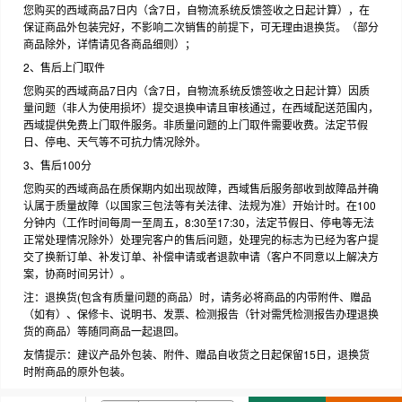
您购买的西域商品7日内（含7日，自物流系统反馈签收之日起计算），在
保证商品外包装完好，不影响二次销售的前提下，可无理由退换货。（部分
商品除外，详情请见各商品细则）；
2、售后上门取件
您购买的西域商品7日内（含7日，自物流系统反馈签收之日起计算）因质
量问题（非人为使用损坏）提交退换申请且审核通过，在西域配送范围内，
西域提供免费上门取件服务。非质量问题的上门取件需要收费。法定节假
日、停电、天气等不可抗力情况除外。
3、售后100分
您购买的西域商品在质保期内如出现故障，西域售后服务部收到故障品并确
认属于质量故障（以国家三包法等有关法律、法规为准）开始计时。在100
分钟内（工作时间每周一至周五，8:30至17:30，法定节假日、停电等无法
正常处理情况除外）处理完客户的售后问题，处理完的标志为已经为客户提
交了换新订单、补发订单、补偿申请或者退款申请（客户不同意以上解决方
案，协商时间另计）。
注：退换货(包含有质量问题的商品）时，请务必将商品的内带附件、赠品
（如有）、保修卡、说明书、发票、检测报告（针对需凭检测报告办理退换
货的商品）等随同商品一起退回。
友情提示：建议产品外包装、附件、赠品自收货之日起保留15日，退换货
时附商品的原外包装。