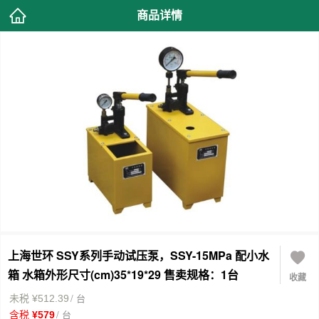
商品详情
上海世环 SSY系列手动试压泵，SSY-15MPa 配小水
箱 水箱外形尺寸(cm)35*19*29 售卖规格：1台
收藏
/ 台
未税 ¥512.39
/ 台
含税 ¥579