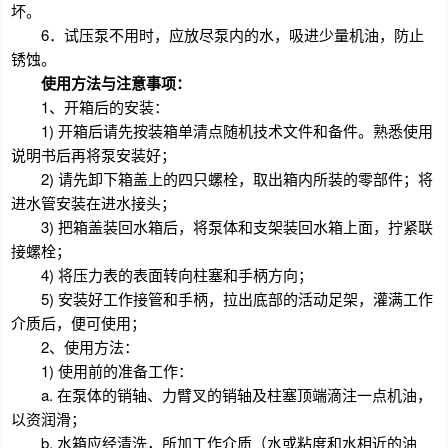
坏。
6．试压泵不用时，应放尽泵内的水，吸进少量机油，防止
锈蚀。
使用方法与注意事项：
1、开箱后的安装：
1) 开箱后请先按装箱单清点随机技术文件和备件。熟悉使用
说明书后再将泵安装好；
2) 请先卸下箱盖上的四只螺栓，取出箱内所装的零部件；将
进水管安装在进水接头；
3) 把箱盖装回水箱后，将泵体和支架装回水箱上面，拧紧联
接螺栓；
4) 将压力表的表面转向柱塞和手柄方向；
5) 安装好工作接管和手柄，拉出底部的活动足架，灌满工作
介质后，便可使用；
2、使用方法：
1) 使用前的准备工作：
a. 在泵体的销轴、力臂叉的销轴及柱塞顶端滴注一点机油，
以资润滑；
b. 水箱应经清洗，所加工作介质（水或粘度和水相近的油