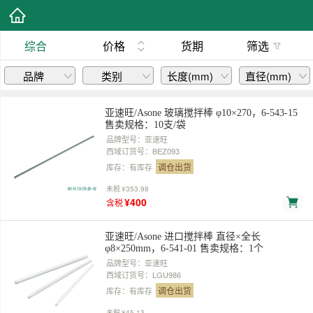
综合
价格
货期
筛选
品牌
类别
长度(mm)
直径(mm)
销售包装数量
亚速旺/Asone 玻璃搅拌棒 φ10×270，6-543-15
售卖规格：10支/袋
品牌型号：亚速旺
西域订货号：BEZ093
调仓出货
库存：有库存
未税
¥353.98
¥400
含税
亚速旺/Asone 进口搅拌棒 直径×全长
φ8×250mm，6-541-01 售卖规格：1个
品牌型号：亚速旺
西域订货号：LGU986
调仓出货
库存：有库存
未税
¥45.13