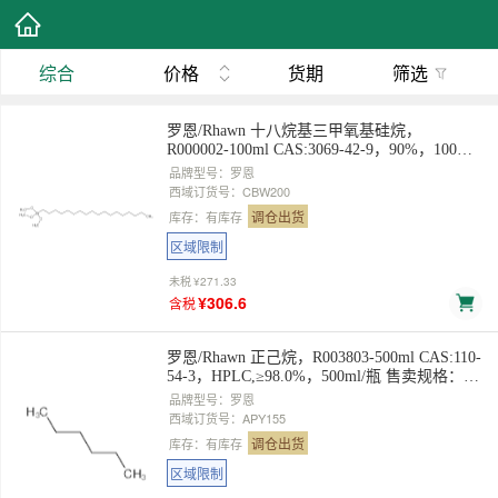
综合
价格
货期
筛选
罗恩/Rhawn 十八烷基三甲氧基硅烷，
R000002-100ml CAS:3069-42-9，90%，100ml/
瓶 售卖规格：1瓶
品牌型号：罗恩
西域订货号：CBW200
调仓出货
库存：有库存
区域限制
未税
¥271.33
¥306.6
含税
罗恩/Rhawn 正己烷，R003803-500ml CAS:110-
54-3，HPLC,≥98.0%，500ml/瓶 售卖规格：1
瓶
品牌型号：罗恩
西域订货号：APY155
调仓出货
库存：有库存
区域限制